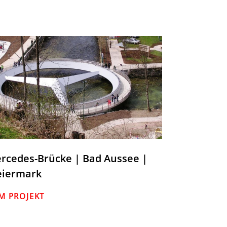
rcedes-Brücke | Bad Aussee |
eiermark
M PROJEKT