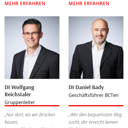
MEHR ERFAHREN
MEHR ERFAHREN
DI Wolfgang
DI Daniel Bady
Reichstaler
Geschäftsführer BCTen
Gruppenleiter
„Nur dort
,
wo wir Brücken
„Wer den bequemsten Weg
bauen,
sucht, der erreicht keinen