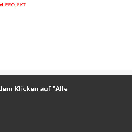
M PROJEKT
em Klicken auf "Alle
 Partner Ingenieur GmbH