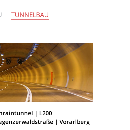
U
TUNNELBAU
hraintunnel | L200
egenzerwaldstraße | Vorarlberg