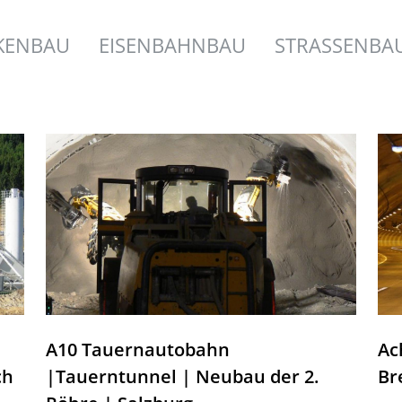
KENBAU
EISENBAHNBAU
STRASSENBA
A10 Tauernautobahn
Ac
ch
|Tauerntunnel | Neubau der 2.
Br