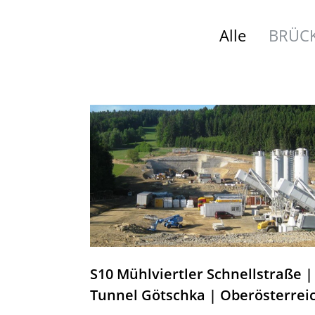
Alle
BRÜC
S10 Mühlviertler Schnellstraße |
Tunnel Götschka | Oberösterrei