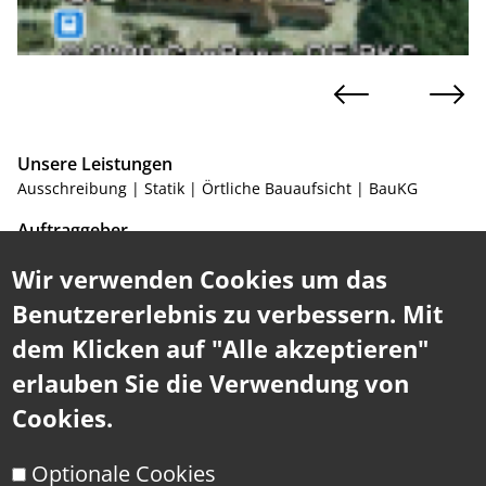
Unsere Leistungen
Ausschreibung | Statik | Örtliche Bauaufsicht | BauKG
Auftraggeber
AMAG Service GmbH
Wir verwenden Cookies um das
Projektort
Benutzererlebnis zu verbessern. Mit
Ranshofen
dem Klicken auf "Alle akzeptieren"
Zeitraum
erlauben Sie die Verwendung von
2005 - 2007
Cookies.
Die Austria Metall AG (kurz: AMAG) erzeugt seit den 40er
Jahren Aluminiumhalbzeug und Aluminiumprodukte. Seit
Optionale Cookies
dem Bestand des Betriebsstandortes Ranshofen werden das