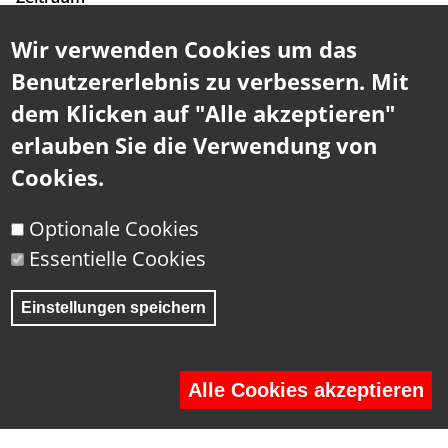
2010 - 2013
Wir verwenden Cookies um das
Die Montecuccoli Kaserne wurde Anfang der 60er Jahre
Benutzererlebnis zu verbessern. Mit
ursprünglich als Kompaniekaserne für eine Jägerkompanie
errichtet. Nach Planungen der Bundesheerreformkommission
dem Klicken auf "Alle akzeptieren"
sollten Kleinstandorte aufgelassen und zu größeren
erlauben Sie die Verwendung von
Einheiten - der Kaserne Güssing - zusammengefasst werden
(gesamtes JgB 19).
Cookies.
Optionale Cookies
Essentielle Cookies
Einstellungen speichern
Alle Cookies akzeptieren