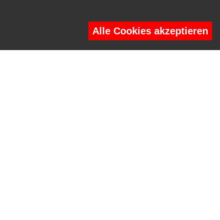
(Seilhaltepunkte), Maststandorte sowie die Gebäude
entsprechen grundsätzlich einem 1:1 Model.
Alle Cookies akzeptieren
Bilder: SPP
ZURÜCK ZUR ÜBERSICHT
KONTAKTIEREN SIE UNS