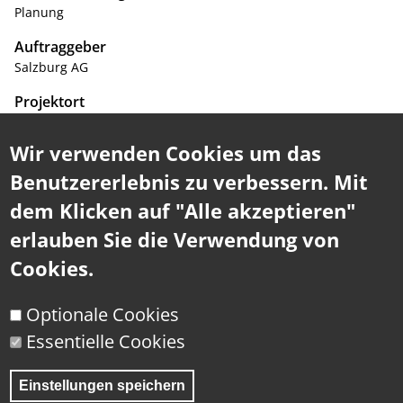
Planung
Auftraggeber
Salzburg AG
Projektort
Salzburg
Wir verwenden Cookies um das
Zeitraum
Benutzererlebnis zu verbessern. Mit
2021 - 2021
dem Klicken auf "Alle akzeptieren"
Für die Adaptierung und Neugestaltung der Oberleitung und
erlauben Sie die Verwendung von
Mastverteilung am Gelände der O-Busgarage in der
Alpenstraße wurde mit einem 3D-Scanner eine digitale
Cookies.
Bestandsaufnahme der bestehenden Oberleitungen mit
Abspannung und Haltepunkte an den Fassaden und
Optionale Cookies
Betonmasten erstellt.
Essentielle Cookies
In weiterer Folge werden die Daten im CAD Programm
verarbeitet und zu einer 2D oder 3D Zeichnung umgesetzt.
Einstellungen speichern
Alle dargestellten Höhenpunkte, Knoten, Abspannpunkte